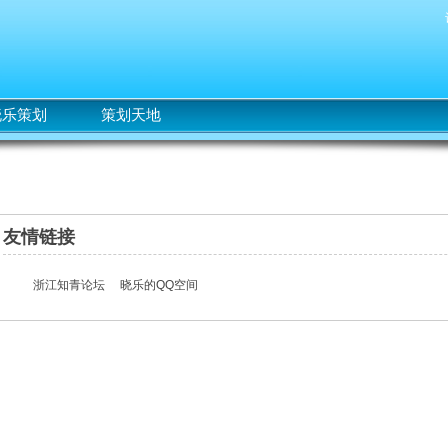
晓乐策划
策划天地
友情链接
浙江知青论坛
晓乐的QQ空间