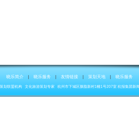
晓乐简介
|
晓乐服务
|
友情链接
|
策划天地
|
晓乐服务
2 晓乐策划联盟机构
文化旅游策划专家
杭州市下城区胭脂新村1幢1号207室 杭报集团新