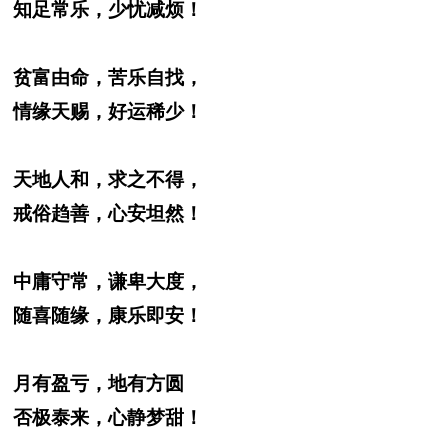
知足常乐，少忧减烦！
贫富由命，苦乐自找，
情缘天赐，好运稀少！
天地人和，求之不得，
戒俗趋善，心安坦然！
中庸守常，谦卑大度，
随喜随缘，康乐即安！
月有盈亏，地有方圆
否极泰来，心静梦甜！