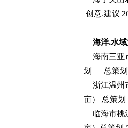
创意.建议 2
海洋
.水
海南三亚
划
总策划
浙江温州
亩
）
总策划
临海
市
桃
亩
）
总策划